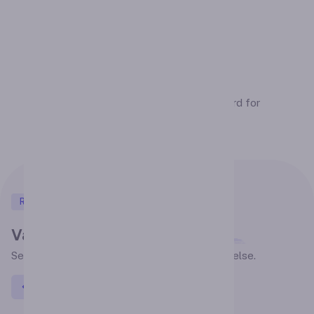
Administrative Tools
User-friendly administrative dashboard for
efficient course management.
Riktiga kundrecensioner
Vad folk säger
Se vad våra kunder har att säga om sin upplevelse.