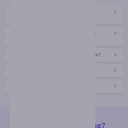
Is there a limit to the number of users a
company can add?
Can multiple users manage the company
account?
How can a company register on the portal?
Is the portal free to use?
Who can use the study portal?
Redo att komma igång?