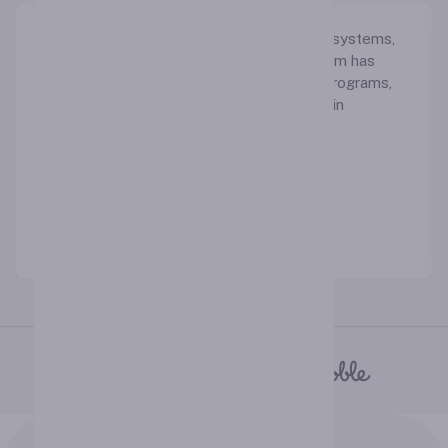
We integrated this portal with our existing systems,
and the transition was smooth. The platform has
streamlined our employee development programs,
and we've seen noticeable improvements in
productivity.
Udemy
CEO of Airbnb