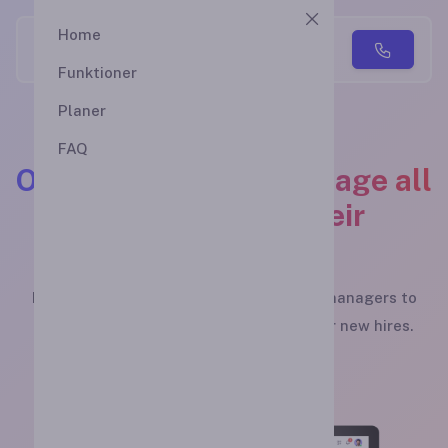
Home
Studyo
Funktioner
Planer
FAQ
One dashboard to manage all
your Team and their
trainings
From a brief set of guidelines for store managers to
comprehensive
onboarding programs for new hires.
Kolla våra priser