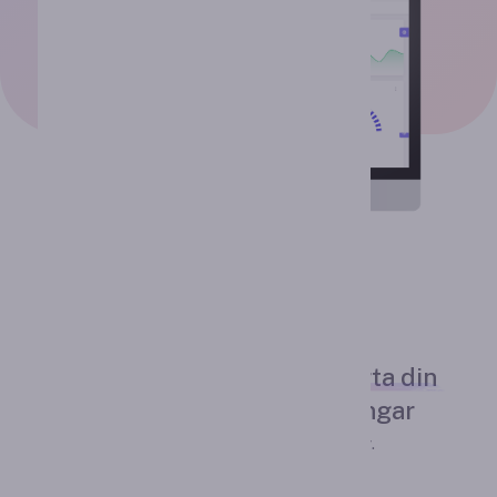
Användbara funktioner
Allt du behöver
för att starta din
onboarding och utbildningar
Inte bara en uppsättning verktyg.